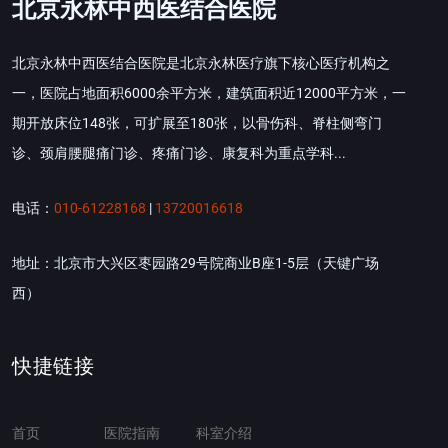
北京永林中西医结合医院
北京永林中西医结合医院是北京永林医疗旗下核心医疗机构之
一，医院占地面积6000余平方米，建筑面积近12000平方米，一
期开放床位148张，可扩展至180张，以骨伤科、脊柱侧弯门
诊、颈肩腰腿痛门诊、疼痛门诊、康复科为重点学科...
电话：
010-61228168
|
13720016618
地址：北京市大兴区枣园路29号院商业B座1-5层（天键广场
西）
快捷链接
首页
医院指南
科室介绍