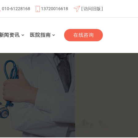
010-61228168
13720016618
[ 访问旧版 ]
北京航天总医院联体成员单位
北京市老年友善医疗机构
新闻资讯
医院指南
在线咨询