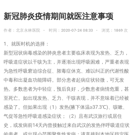
新冠肺炎疫情期间就医注意事项
作者：北京永林医院
时间：2020-07-24 08:33
浏览：1869 次
1、就医时机的选择：
新型冠状病毒感染的肺炎患者主要临床表现为发热、乏力，
呼吸道症状以干咳为主，并逐渐出现呼吸困难，严重者表现
为急性呼吸窘迫综合征、脓毒症休克、难以纠正的代谢性酸
中毒和出凝血功能障碍。部分患者起病症状轻微，可无发
热。多数患者为中轻症，预后良好，少数患者病情危重，甚
至死亡。如出现发热、乏力、干咳表现，并不意味着已经被
感染了。但如果出现（1）发热(腋下体温≥37.3℃)、咳嗽、
气促等急性呼吸道感染症状；（2）且有武汉旅行或居住
史，或发病前14天内曾接触过来自武汉的发热伴呼吸道症状
的患者，或出现小范围聚集性发病；请直接到本地区指定医