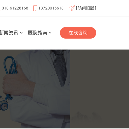
010-61228168
13720016618
[ 访问旧版 ]
北京航天总医院联体成员单位
北京市老年友善医疗机构
新闻资讯
医院指南
在线咨询