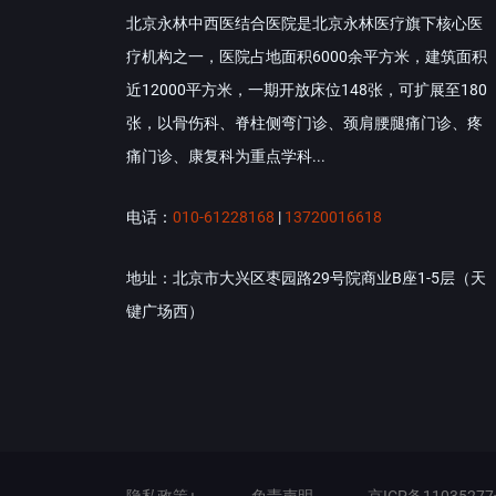
北京永林中西医结合医院是北京永林医疗旗下核心医
疗机构之一，医院占地面积6000余平方米，建筑面积
近12000平方米，一期开放床位148张，可扩展至180
张，以骨伤科、脊柱侧弯门诊、颈肩腰腿痛门诊、疼
痛门诊、康复科为重点学科...
电话：
010-61228168
|
13720016618
地址：北京市大兴区枣园路29号院商业B座1-5层（天
键广场西）
隐私政策+
免责声明
京ICP备11035277