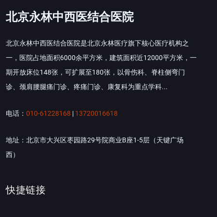
北京永林中西医结合医院
北京永林中西医结合医院是北京永林医疗旗下核心医疗机构之
一，医院占地面积6000余平方米，建筑面积近12000平方米，一
期开放床位148张，可扩展至180张，以骨伤科、脊柱侧弯门
诊、颈肩腰腿痛门诊、疼痛门诊、康复科为重点学科...
电话：
010-61228168
|
13720016618
地址：北京市大兴区枣园路29号院商业B座1-5层（天键广场
西）
快捷链接