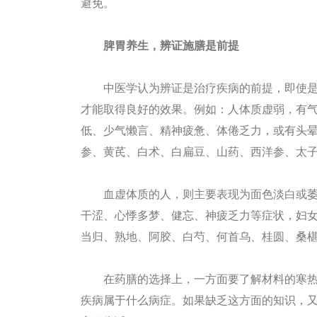
避免。
脾胃养生，辨证施膳是前提
中医学认为辨证是治疗疾病的前提，即使是
才能取得良好的效果。例如：人体质虚弱，有
低、少气懒言、精神疲惫、体倦乏力，或有头
参、黄芪、白术、白扁豆、山药、西洋参、太
血虚体质的人，则主要表现为面色淡白或萎
干涩、心悸多梦、健忘、神疲乏力等症状，妇
当归、熟地、阿胶、白芍、何首乌、桂圆、桑
在药膳的选择上，一方面要了解材料的寒热
疾病属于什么病症。如果缺乏这方面的知识，