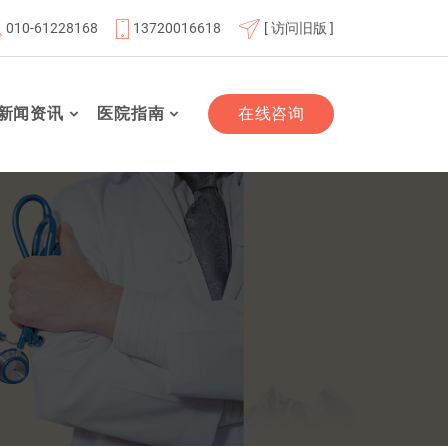
010-61228168
13720016618
[ 访问旧版 ]
老年友善医疗机构
“百业千行齐拥军”双拥签约单位
北京市
新闻资讯
医院指南
在线咨询