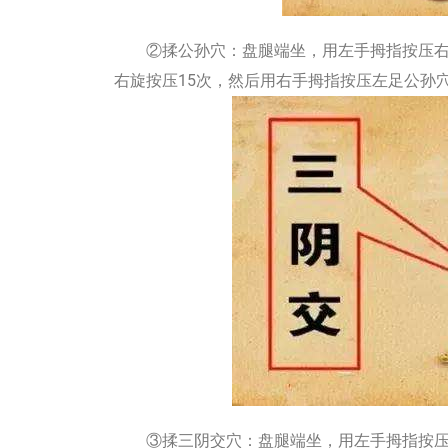
②揉公孙穴：盘腿端坐，用左手拇指按压右足
右旋按压15次，然后用右手拇指按压左足公孙
③揉三阴交穴：盘腿端坐，用左手拇指按压三