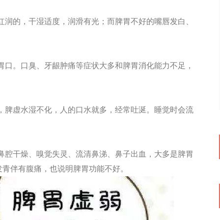
红润的，干湿适度，润滑有光；而脾胃不好的嘴唇发白、
。
胃口。口臭、牙龈肿痛等症状大多和脾胃消化能力不足，
，脾虚水湿不化，人的口水就多，经常吐涎。睡觉时会流
鼻腔干燥、嗅觉失灵、流清鼻涕、鼻子出血，大多是脾胃
发青伴有腹痛，也说明脾胃功能不好。