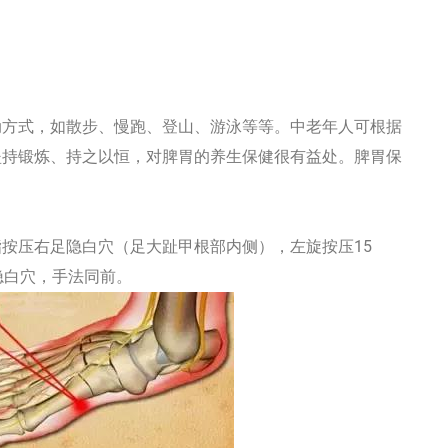
方式，如散步、慢跑、登山、游泳等等。中老年人可根据
坚持锻炼、持之以恒，对脾胃的养生保健很有益处。脾胃保
压右足隐白穴（足大趾甲根部内侧），左旋按压15
隐白穴，手法同前。