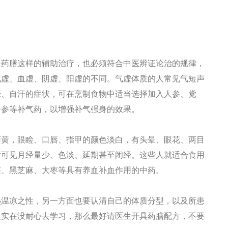
药膳这样的辅助治疗，也必须符合中医辨证论治的规律，
气虚、血虚、阴虚、阳虚的不同。气虚体质的人常见气短声
晕、自汗的症状，可在烹制食物中适当选择加入人参、党
子参等补气药，以增强补气强身的效果。
黄，眼睑、口唇、指甲的颜色淡白，有头晕、眼花、两目
女可见月经量少、色淡、延期甚至闭经。这些人就适合食用
椹、黑芝麻、大枣等具有养血补血作用的中药。
温凉之性，另一方面也要认清自己的体质分型，以及所患
又实在没耐心去学习，那么最好请医生开具药膳配方，不要