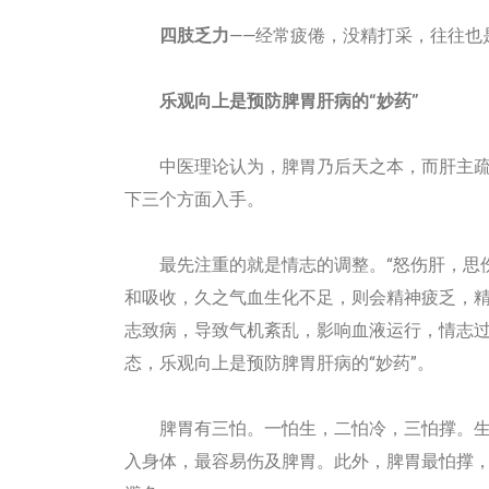
四肢乏力
——经常疲倦，没精打采，往往也
乐观向上是预防脾胃肝病的“妙药”
中医理论认为，脾胃乃后天之本，而肝主疏
下三个方面入手。
最先注重的就是情志的调整。“怒伤肝，思伤
和吸收，久之气血生化不足，则会精神疲乏，
志致病，导致气机紊乱，影响血液运行，情志
态，乐观向上是预防脾胃肝病的“妙药”。
脾胃有三怕。一怕生，二怕冷，三怕撑。生
入身体，最容易伤及脾胃。此外，脾胃最怕撑