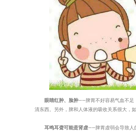
眼睛红肿、脸肿
——脾胃不好容易气血不足
清东西。另外，脾和人体液的吸收关系很大，
耳鸣耳聋可能是肾虚
——脾胃虚弱会导致人