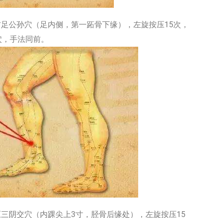
公孙穴（足内侧，第一跖骨下缘），左旋按压15次，
穴，手法同前。
阴交穴（内踝尖上3寸，胫骨后缘处），左旋按压15