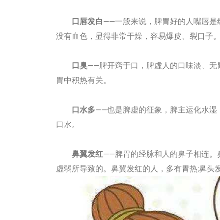
口唇发白
——一般来说，脾胃好的人嘴唇是
没有血色，显得非常干燥，容易爆皮、裂口子
口臭
——脾开窍于口，脾虚人的口味淡、无
胃中积热有关。
口水多
——也是脾虚的征象，脾主运化水湿
口水。
鼻翼发红
——脾胃的经脉和人的鼻子相连。
虚弱所导致的。鼻翼发红的人，多有胃热;鼻头