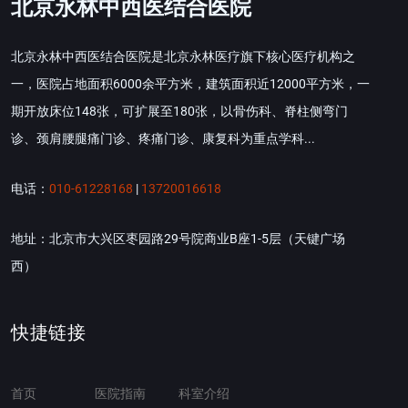
北京永林中西医结合医院
北京永林中西医结合医院是北京永林医疗旗下核心医疗机构之
一，医院占地面积6000余平方米，建筑面积近12000平方米，一
期开放床位148张，可扩展至180张，以骨伤科、脊柱侧弯门
诊、颈肩腰腿痛门诊、疼痛门诊、康复科为重点学科...
电话：
010-61228168
|
13720016618
地址：北京市大兴区枣园路29号院商业B座1-5层（天键广场
西）
快捷链接
首页
医院指南
科室介绍