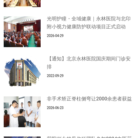
光明护瞳・全域健康｜永林医院与北印
附小视力健康防护联动项目正式启动
2026-04-29
【通知】北京永林医院国庆期间门诊安
排
2022-09-29
非手术矫正脊柱侧弯让2000余患者获益
2026-06-23