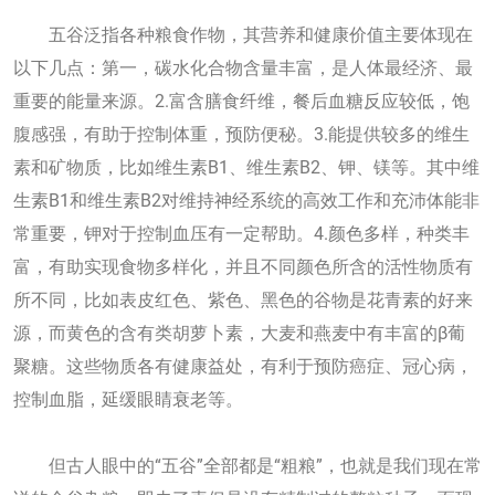
五谷泛指各种粮食作物，其营养和健康价值主要体现在
以下几点：第一，碳水化合物含量丰富，是人体最经济、最
重要的能量来源。2.富含膳食纤维，餐后血糖反应较低，饱
腹感强，有助于控制体重，预防便秘。3.能提供较多的维生
素和矿物质，比如维生素B1、维生素B2、钾、镁等。其中维
生素B1和维生素B2对维持神经系统的高效工作和充沛体能非
常重要，钾对于控制血压有一定帮助。4.颜色多样，种类丰
富，有助实现食物多样化，并且不同颜色所含的活性物质有
所不同，比如表皮红色、紫色、黑色的谷物是花青素的好来
源，而黄色的含有类胡萝卜素，大麦和燕麦中有丰富的β葡
聚糖。这些物质各有健康益处，有利于预防癌症、冠心病，
控制血脂，延缓眼睛衰老等。
但古人眼中的“五谷”全部都是“粗粮”，也就是我们现在常