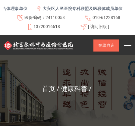
体理事单位
大兴区人民医院专科联盟及医联体成员单位
首
医保编码：24110058
010-61228168
13720016618
[ 访问旧版 ]
在线咨询
首页
健康科普