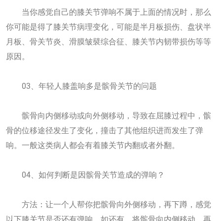
当你感觉自己的膝关节弹响不属于上面的情况时，那么
你可能是得了膝关节病理变化，可能是半月板损伤、盘状半
月板、骨关节炎、滑膜皱襞综合征、膝关节内韧带损伤等等
原因。
03、年轻人膝盖响多是髌骨关节的问题
髌骨向内侧移动或向外侧移动，导致在屈膝过程中，髌
骨的位移途径发生了变化，撞击了其他组织进而发生了弹
响。一般这类病人都会有着膝关节内翻或者外翻。
04、如何判断是因髌骨关节造成的弹响？
方法：让一个人帮你把髌骨向外侧移动，再下蹲，感觉
以下膝关节是否还有弹响。如还有，将髌骨向内侧移动，再