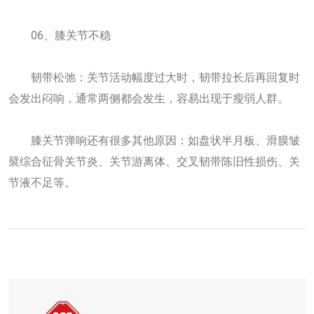
06、膝关节不稳
韧带松弛：关节活动幅度过大时，韧带拉长后再回复时
会发出闷响，通常两侧都会发生，容易出现于瘦弱人群。
膝关节弹响还有很多其他原因：如盘状半月板、滑膜皱
襞综合征骨关节炎、关节游离体、交叉韧带陈旧性损伤、关
节液不足等。