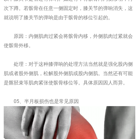
次下蹲。若髌骨在任意一侧固定时，膝关节的弹响消失，这
就说明了膝关节的弹响是由于髌骨的移位引起的。
原因：内侧肌肉过紧会将髌骨内移，外侧肌肉过紧就会
使髌骨外移。
处理：对于这种膝弹响的处理方法当然就是强化股内侧
肌或者股外侧肌，松解股外侧肌或股内侧肌。当然还有可能
是髂胫束等肌肉紧张使髌骨移位等。具体原因因人而异。
05、半月板损伤也是常见原因