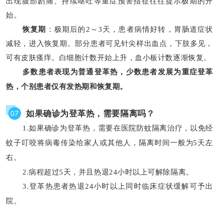
出现腹部剧痛、持续呕吐等重症预警指征往往提示极期的开
始。
恢复期
：极期后的
2～3天，患者病情好转，胃肠道症状
减轻，进入恢复期。部分患者可见针尖样出血点，下肢多见，
可有皮肤瘙痒。白细胞计数开始上升，血小板计数逐渐恢复。
多数患者表现为普通登革热，少数患者发展为重症登革
热，个别患者仅有发热期和恢复期。
如果确诊为登革热，需要隔离吗？
07
1.如果确诊为登革热，需要在医院防蚊隔离治疗，以免经
蚊子叮咬将病毒传染给家人或其他人，隔离时间一般为
5天左
右。
2.病程超过
5天，并且热退24小时以上可解除隔离。
3.登革热患者热退
24小时以上同时临床症状缓解可予出
院。