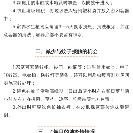
3.家庭用的水缸或水箱及时加盖，以防蚊子进入；
4.防止垃圾堆积，将垃圾放入密闭塑料袋并放入密闭容器
中；
5.家养水生植物应每隔3—5天换水洗瓶、清洗根须，并注
意容器的清洗，容器底部不要留有积水。
二、减少与蚊子接触的机会
1.家庭可安装蚊帐、纱门、纱窗等；适时使用蚊香、电子
驱蚊器、电蚊拍、防蚊灯等装备，还可以用杀虫喷雾剂对房间
实施灭蚊处理；
2.避免在蚊子活动高峰期（日出后两小时左右和日落前两
小时左右）在树荫、草丛、凉亭、垃圾站等地方逗留；
3.外出时可穿浅色长袖衣裤，在皮肤裸露部位涂抹驱避
剂。
三、了解目的地疫情情况