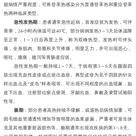
据病情严重程度，可将登革热感染分为普通登革热和重症登革
热两种临床类型。
急性发热期
：患者通常急性起病，首发症状为发热，可伴
畏寒，
24小时内体温可达40℃。部分病例发热3～5天后体温降
至正常，1～3日后再度上升，称为双峰热型。发热时可伴头
痛，全身肌肉、骨骼和关节疼痛，明显乏力，并可出现恶心，
呕吐，腹痛，腹泻等胃肠道症状。
急性发热期一般持续
2～7天。于病程第3～6天在颜面四
肢出现充血性皮疹或点状出血疹。典型皮疹为见于四肢的针尖
样出血点及“皮岛”样表现等。可出现不同程度的出血现象，如
皮下出血、注射部位瘀点瘀斑、牙龈出血、鼻衄及束臂试验阳
性等。
极期
：部分患者高热持续不缓解，或退热后病情加重，可
因毛细血管通透性增加导致明显的血浆渗漏，严重者可发生休
克及其他重要脏器损伤等。极期通常出现在疾病的第
3～8天。