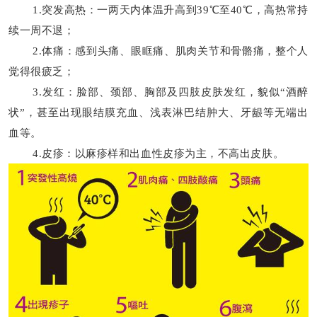
1.突发高热：一两天内体温升高到39℃至40℃，高热常持
续一周不退；
2.体痛：感到头痛、眼眶痛、肌肉关节和骨骼痛，整个人
觉得很疲乏；
3.发红：脸部、颈部、胸部及四肢皮肤发红，貌似
“酒醉
状”，甚至出现眼结膜充血、浅表淋巴结肿大、牙龈等无端出
血等。
4.皮疹：以麻疹样和出血性皮疹为主，不高出皮肤。