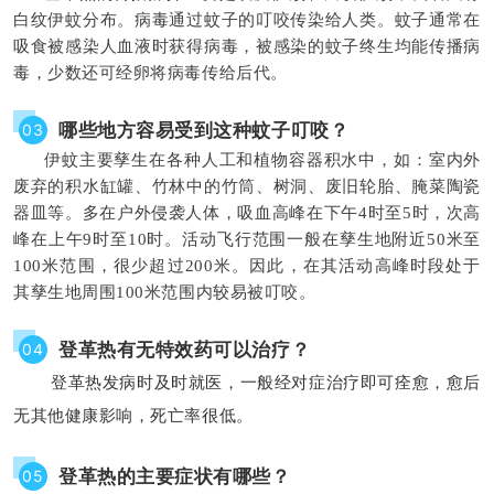
白纹伊蚊分布。病毒通过蚊子的叮咬传染给人类。蚊子通常在
吸食被感染人血液时获得病毒，被感染的蚊子终生均能传播病
毒，少数还可经卵将病毒传给后代。
哪些地方容易受到这种蚊子叮咬？
03
伊蚊主要孳生在各种人工和植物容器积水中，如：室内外
废弃的积水缸罐、竹林中的竹筒、树洞、废旧轮胎、腌菜陶瓷
器皿等。多在户外侵袭人体，吸血高峰在下午4时至5时，次高
峰在上午9时至10时。活动飞行范围一般在孳生地附近50米至
100米范围，很少超过200米。因此，在其活动高峰时段处于
其孳生地周围100米范围内较易被叮咬。
登革热有无特效药可以治疗？
04
登革热发病时及时就医，一般经对症治疗即可痊愈，愈后
无其他健康影响，死亡率很低。
登革热的主要症状有哪些？
05