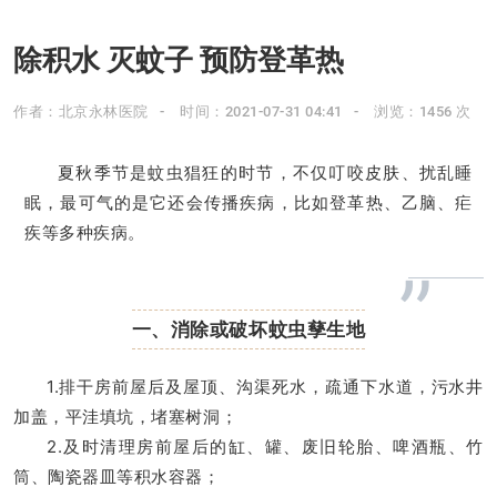
除积水 灭蚊子 预防登革热
作者：北京永林医院
时间：2021-07-31 04:41
浏览：1456 次
夏秋季节是蚊虫猖狂的时节，不仅叮咬皮肤、扰乱睡
眠，最可气的是它还会传播疾病，比如登革热、乙脑、疟
疾等多种疾病。
”
一、消除或破坏蚊虫孳生地
1.排干房前屋后及屋顶、沟渠死水，疏通下水道，污水井
加盖，平洼填坑，堵塞树洞；
2.及时清理房前屋后的缸、罐、废旧轮胎、啤酒瓶、竹
筒、陶瓷器皿等积水容器；