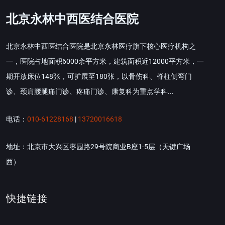
北京永林中西医结合医院
北京永林中西医结合医院是北京永林医疗旗下核心医疗机构之
一，医院占地面积6000余平方米，建筑面积近12000平方米，一
期开放床位148张，可扩展至180张，以骨伤科、脊柱侧弯门
诊、颈肩腰腿痛门诊、疼痛门诊、康复科为重点学科...
电话：
010-61228168
|
13720016618
地址：北京市大兴区枣园路29号院商业B座1-5层（天键广场
西）
快捷链接