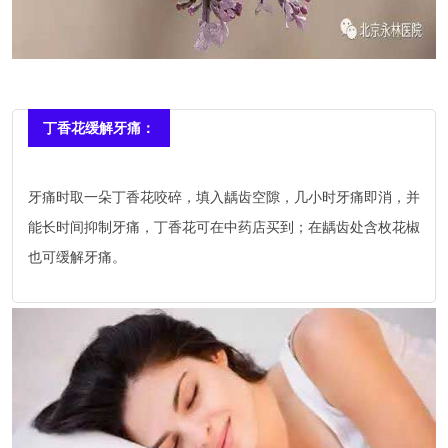
丁香花缓解牙痛：
牙痛时取一朵丁香花咬碎，填入龋齿空隙，几小时牙痛即消，并
能长时间抑制牙痛，丁香花可在中药店买到；在龋齿处含枚花椒
也可缓解牙痛。