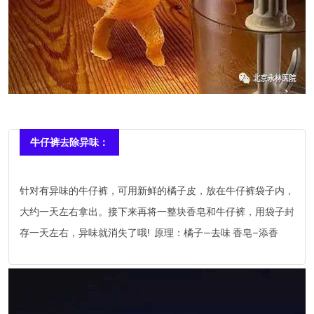
牛仔裤去除异味：
针对有异味的牛仔裤，可用新鲜的橘子皮，放在牛仔裤袋子内，
大约一天左右拿出。接下来再将一整块香皂和牛仔裤，用袋子封
存一天左右，异味就消失了哦! 原理：橘子—去味 香皂–添香