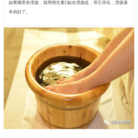
如果嘴里有溃疡，就用维生素C贴在溃疡处，等它溶化，溃疡基
本就好了。