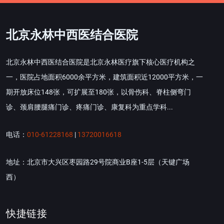
北京永林中西医结合医院
北京永林中西医结合医院是北京永林医疗旗下核心医疗机构之
一，医院占地面积6000余平方米，建筑面积近12000平方米，一
期开放床位148张，可扩展至180张，以骨伤科、脊柱侧弯门
诊、颈肩腰腿痛门诊、疼痛门诊、康复科为重点学科...
电话：
010-61228168
|
13720016618
地址：北京市大兴区枣园路29号院商业B座1-5层（天键广场
西）
快捷链接