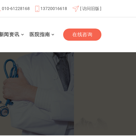
010-61228168
13720016618
[ 访问旧版 ]
北京航天总医院联体成员单位
北京市老年友善医疗机构
新闻资讯
医院指南
在线咨询