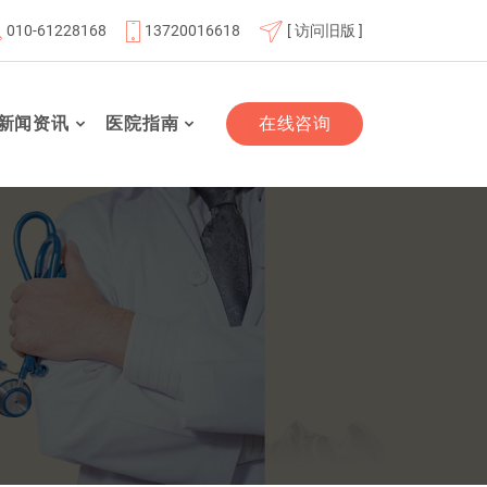
010-61228168
13720016618
[ 访问旧版 ]
大学第一医院骨科教学联合体理事单位
大兴区人民医院专科联盟
新闻资讯
医院指南
在线咨询