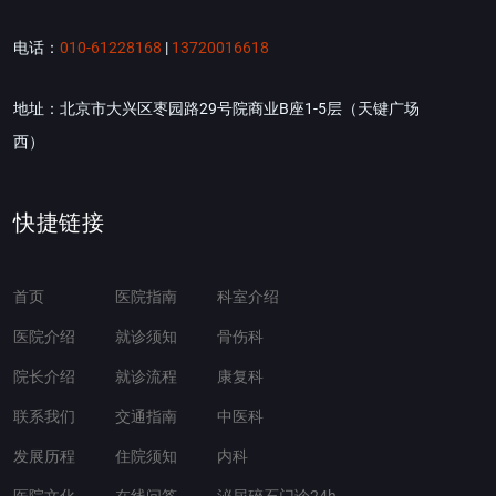
电话：
010-61228168
|
13720016618
地址：北京市大兴区枣园路29号院商业B座1-5层（天键广场
西）
快捷链接
首页
医院指南
科室介绍
医院介绍
就诊须知
骨伤科
院长介绍
就诊流程
康复科
联系我们
交通指南
中医科
发展历程
住院须知
内科
医院文化
在线问答
泌尿碎石门诊24h