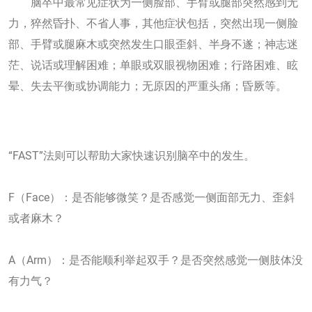
脑卒中最常见症状为一侧脸部、手臂或腿部突然感到无
力，猝然昏扑、不省人事，其他症状包括，突然出现一侧脸
部、手臂或腿麻木或突然发生口眼歪斜、半身不遂；神志迷
茫、说话或理解困难；单眼或双眼视物困难；行路困难、眩
晕、失去平衡或协调能力；无原因的严重头痛；昏厥等。
“FAST”法则可以帮助大家快速识别脑卒中的发生。
F（Face）：是否能够微笑？是否感觉一侧面部无力、歪斜
或者麻木？
A（Arm）：是否能顺利举起双手？是否突然感觉一侧肢体没
有力气？