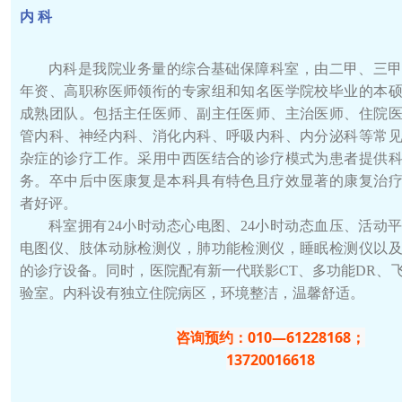
内 科
内科是我院业务量的综合基础保障科室，由二甲、三
年资、高职称医师领衔的专家组和
知名医学院校毕业的本
成熟团队。包括主任医师
、副主任医师、主治医师、住院
管内科、神经内科、消化内科、呼吸内科、内分泌科等常
杂症的诊疗工作。采用中西医结合的诊疗模式为患者提供
务。卒中后中医康复是本科具有特色且疗效显著的康复治
者好评。
科室拥有24小时动态心电图、24小时动态血压、活动
电图仪、肢体动脉检测仪，肺功能检测仪，睡眠检测仪以
的诊疗设备。同时，医院配有新一代联影CT、多功能DR、
验室。内科设有独立住院病区，环境整洁，温馨舒适。
咨询预约：010—61228168；
13720016618