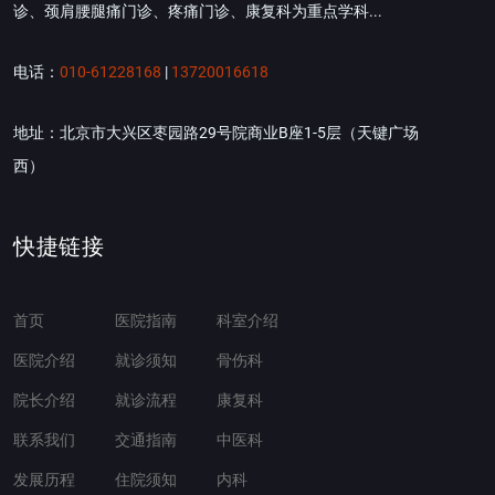
诊、颈肩腰腿痛门诊、疼痛门诊、康复科为重点学科...
电话：
010-61228168
|
13720016618
地址：北京市大兴区枣园路29号院商业B座1-5层（天键广场
西）
快捷链接
首页
医院指南
科室介绍
医院介绍
就诊须知
骨伤科
院长介绍
就诊流程
康复科
联系我们
交通指南
中医科
发展历程
住院须知
内科